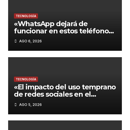
TECNOLOGÍA
«WhatsApp dejará de
funcionar en estos teléfonos
desde el 15 de agosto de
AGO 6, 2026
2026: Guía para no quedarte
sin servicio»
TECNOLOGÍA
«El impacto del uso temprano
de redes sociales en el
rendimiento académico de
AGO 5, 2026
los adolescentes»