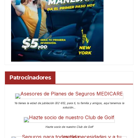
Patrocinadores
Ya tienes la edad de jubilación (62-65), para ti, tu familia y amigos, aquí tenemos la
solución…
Hazte socio de nuestro Club de Golf