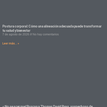
Postura corporal: Cómo una alineación adecuada puede transformar
tu salud y bienestar
7 de agosto de 2026
No hay comentarios
Leer más... »
«¡No se acerque! Buscan a Thomas David Ryan, sospechoso de