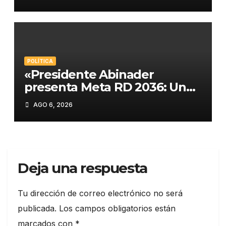
derrota electoral
POLÍTICA
«Presidente Abinader
presenta Meta RD 2036: Un
plan histórico para el
AGO 6, 2026
desarrollo de República
Dominicana»
Deja una respuesta
Tu dirección de correo electrónico no será
publicada.
Los campos obligatorios están
marcados con
*