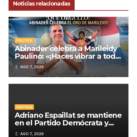
Noticias relacionadas
POLÍTICA
Abinader celebra a Marileidy
Paulino: «¡Haces vibrar a toda
República Dominicana!»
AGO 7, 2026
POLÍTICA
Adriano Espaillat se mantiene
en el Partido Demócrata y
apunta a «salvarlo» tras su
AGO 7, 2026