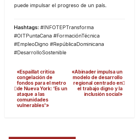
puede impulsar el progreso de un país.
Hashtags:
#INFOTEPTransforma
#OITPuntaCana #FormaciónTécnica
#EmpleoDigno #RepúblicaDominicana
#DesarrolloSostenible
«Espaillat critica
«Abinader impulsa un
congelación de
modelo de desarrollo
fondos para el metro
regional centrado en
de Nueva York: ‘Es un
el trabajo digno y la
ataque a las
inclusión social»
comunidades
vulnerables'»