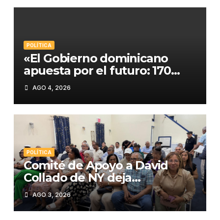
POLÍTICA
«El Gobierno dominicano
apuesta por el futuro: 170
estudiantes premiados en
AGO 4, 2026
STEM»
POLÍTICA
Comité de Apoyo a David
Collado de NY deja
constituida su estructura en
AGO 3, 2026
la Región del Bronx