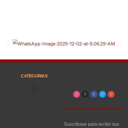
CATEGORIAS
Arte, Entretenimiento y Cultura
Suscríbase para recibir sus