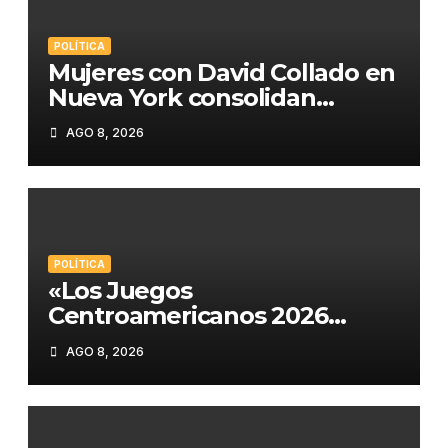
POLÍTICA
Mujeres con David Collado en
Nueva York consolidan
respaldo político en
AGO 8, 2026
encuentro en El Bronx
POLÍTICA
«Los Juegos
Centroamericanos 2026
marcan un antes y después:
AGO 8, 2026
Asfura pide asesoría a
Abinader para Honduras
2029»