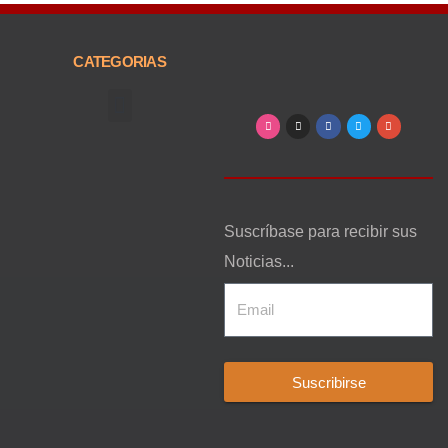
CATEGORIAS
Arte, Entretenimiento y Cultura
Suscríbase para recibir sus
Noticias...
Suscribirse