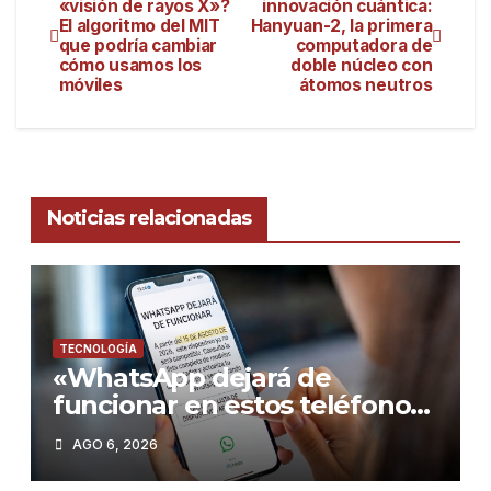
«visión de rayos X»?
innovación cuántica:
El algoritmo del MIT
Hanyuan-2, la primera
que podría cambiar
computadora de
cómo usamos los
doble núcleo con
móviles
átomos neutros
Noticias relacionadas
TECNOLOGÍA
«WhatsApp dejará de
funcionar en estos teléfonos
desde el 15 de agosto de
AGO 6, 2026
2026: Guía para no quedarte
sin servicio»