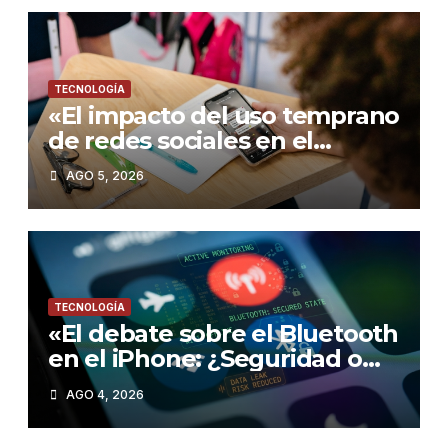
TECNOLOGÍA
«El impacto del uso temprano
de redes sociales en el
rendimiento académico de
AGO 5, 2026
los adolescentes»
TECNOLOGÍA
«El debate sobre el Bluetooth
en el iPhone: ¿Seguridad o
comodidad?»
AGO 4, 2026