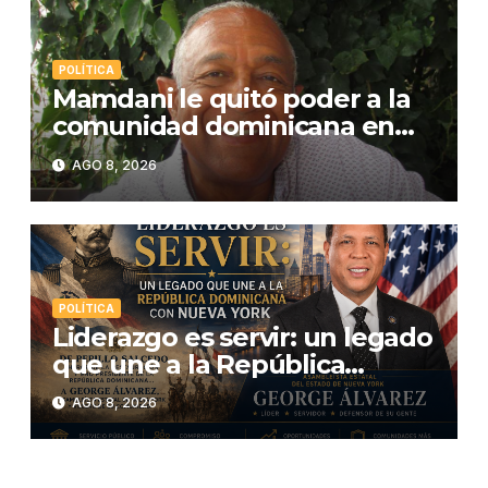
POLÍTICA
Mamdani le quitó poder a la
comunidad dominicana en
Washington
AGO 8, 2026
POLÍTICA
Liderazgo es servir: un legado
que une a la República
Dominicana con Nueva York
AGO 8, 2026