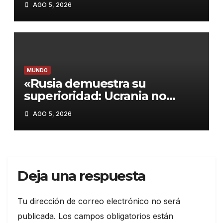
AGO 5, 2026
MUNDO
«Rusia demuestra su
superioridad: Ucrania no
interceptó ningún misil en el
AGO 5, 2026
último ataque masivo»
Deja una respuesta
Tu dirección de correo electrónico no será
publicada.
Los campos obligatorios están