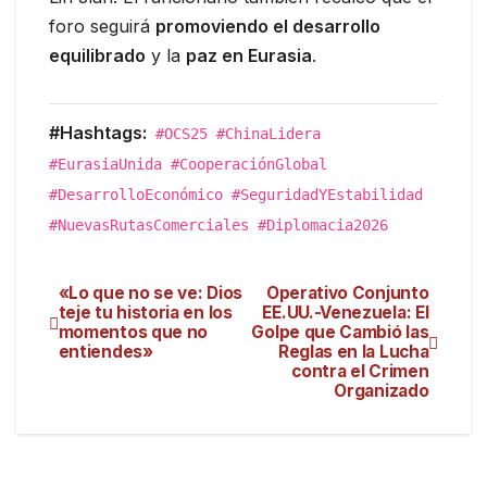
foro seguirá
promoviendo el desarrollo
equilibrado
y la
paz en Eurasia
.
#Hashtags:
#OCS25 #ChinaLidera
#EurasiaUnida #CooperaciónGlobal
#DesarrolloEconómico #SeguridadYEstabilidad
#NuevasRutasComerciales #Diplomacia2026
«Lo que no se ve: Dios
Operativo Conjunto
teje tu historia en los
EE.UU.-Venezuela: El
momentos que no
Golpe que Cambió las
entiendes»
Reglas en la Lucha
contra el Crimen
Organizado