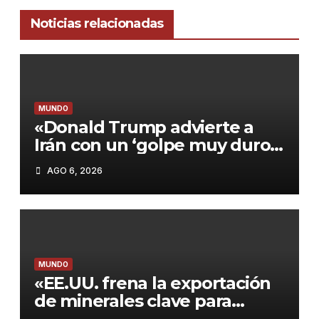
Noticias relacionadas
MUNDO
«Donald Trump advierte a
Irán con un ‘golpe muy duro’
si incumple las negociaciones
AGO 6, 2026
nucleares»
MUNDO
«EE.UU. frena la exportación
de minerales clave para
proteger su industria militar»