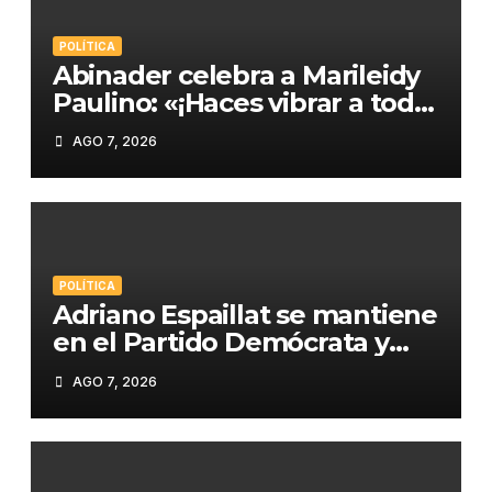
POLÍTICA
Abinader celebra a Marileidy
Paulino: «¡Haces vibrar a toda
República Dominicana!»
AGO 7, 2026
POLÍTICA
Adriano Espaillat se mantiene
en el Partido Demócrata y
apunta a «salvarlo» tras su
AGO 7, 2026
derrota electoral