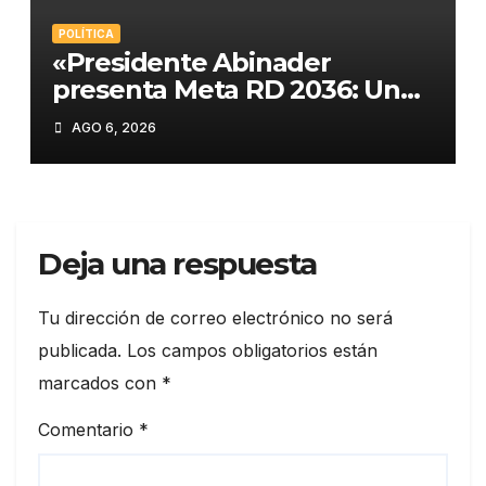
POLÍTICA
«Presidente Abinader
presenta Meta RD 2036: Un
plan histórico para el
AGO 6, 2026
desarrollo de República
Dominicana»
Deja una respuesta
Tu dirección de correo electrónico no será
publicada.
Los campos obligatorios están
marcados con
*
Comentario
*