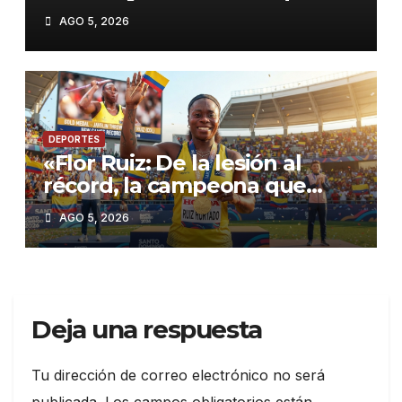
el oro!
AGO 5, 2026
DEPORTES
«Flor Ruiz: De la lesión al
récord, la campeona que
inspiró a Colombia en Santo
AGO 5, 2026
Domingo 2026»
Deja una respuesta
Tu dirección de correo electrónico no será
publicada.
Los campos obligatorios están