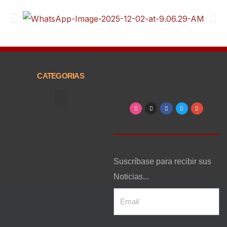
CATEGORIAS
Arte, Entretenimiento y Cultura
Suscríbase para recibir sus
Noticias...