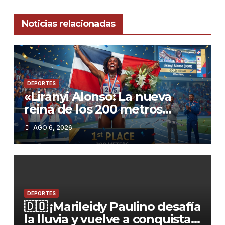
Noticias relacionadas
DEPORTES
«Liranyi Alonso: La nueva
reina de los 200 metros
planos y el orgullo de
AGO 6, 2026
República Dominicana»
DEPORTES
🇩🇴 ¡Marileidy Paulino desafía
la lluvia y vuelve a conquistar