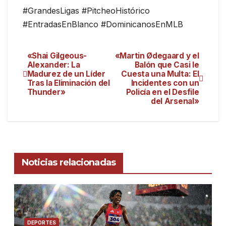
#GrandesLigas #PitcheoHistórico
#EntradasEnBlanco #DominicanosEnMLB
«Shai Gilgeous-
«Martin Ødegaard y el
Alexander: La
Balón que Casi le
Madurez de un Líder
Cuesta una Multa: El
Tras la Eliminación del
Incidentes con un
Thunder»
Policía en el Desfile
del Arsenal»
Noticias relacionadas
DEPORTES