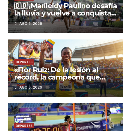
🇩🇴 ¡Marileidy Paulino desafía
la lluvia y vuelve a conquistar
el oro!
AGO 5, 2026
DEPORTES
«Flor Ruiz: De la lesión al
récord, la campeona que
inspiró a Colombia en Santo
AGO 5, 2026
Domingo 2026»
DEPORTES