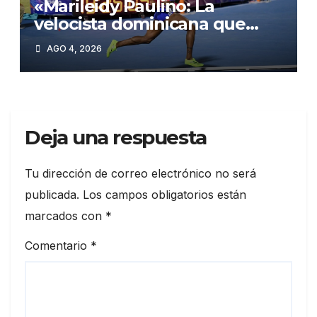
«Marileidy Paulino: La
velocista dominicana que
enciende los Juegos
AGO 4, 2026
Centroamericanos 2026»
Deja una respuesta
Tu dirección de correo electrónico no será
publicada.
Los campos obligatorios están
marcados con
*
Comentario
*