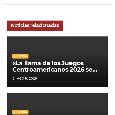
Noticias relacionadas
POLÍTICA
«La llama de los Juegos
Centroamericanos 2026 se
apaga, pero su luz perdura en
AGO 9, 2026
el corazón de los
participantes»
POLÍTICA