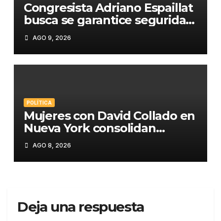
Congresista Adriano Espaillat
busca se garantice seguridad
ciudadana en Desfile
AGO 9, 2026
Dominicano de Nueva York
POLÍTICA
Mujeres con David Collado en
Nueva York consolidan
respaldo político en
AGO 8, 2026
encuentro en El Bronx
Deja una respuesta