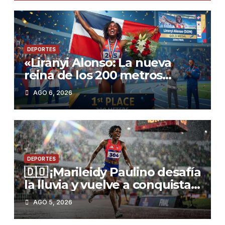
DEPORTES
«Liranyi Alonso: La nueva
reina de los 200 metros
planos y el orgullo de
AGO 6, 2026
República Dominicana»
DEPORTES
🇩🇴 ¡Marileidy Paulino desafía
la lluvia y vuelve a conquistar
el oro!
AGO 5, 2026