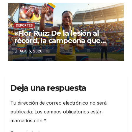
DEPORTES
«Flor Ruiz: De la lesión al
récord, la campeona que
inspiró a Colombia en Santo
AGO 5, 2026
Domingo 2026»
Deja una respuesta
Tu dirección de correo electrónico no será
publicada.
Los campos obligatorios están
marcados con
*