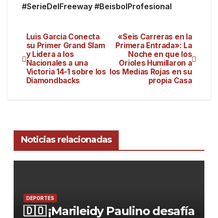
#SerieDelFreeway #BeisbolProfesional
Luis García Conecta
«Seis Carreras en la
su Primer Grand Slam
Primera Entrada»: La
y Lidera a los
Noche en que los
Nacionales a una
Orioles Humillaron a
Victoria 14-1 sobre los
los Medias Rojas en su
Diamondbacks
propia Casa
Noticias relacionadas
DEPORTES
🇩🇴 ¡Marileidy Paulino desafía