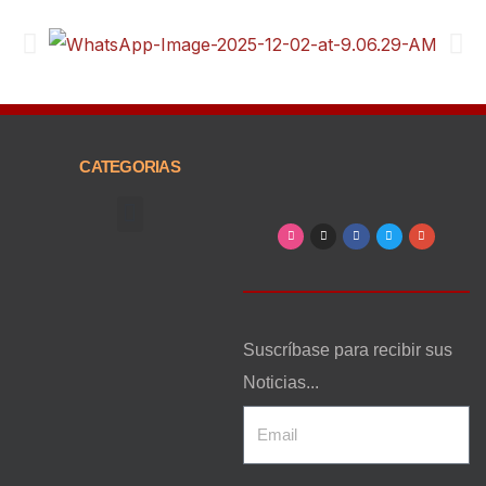
CATEGORIAS
Arte, Entretenimiento y Cultura
Suscríbase para recibir sus
Noticias...