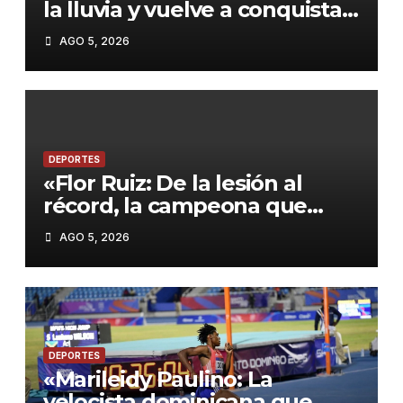
la lluvia y vuelve a conquistar
el oro!
AGO 5, 2026
DEPORTES
«Flor Ruiz: De la lesión al
récord, la campeona que
inspiró a Colombia en Santo
AGO 5, 2026
Domingo 2026»
DEPORTES
«Marileidy Paulino: La
velocista dominicana que