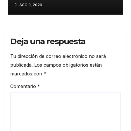
Guaigüí: Un proyecto
AGO 3, 2026
estratégico para el Cibao y el
país
Deja una respuesta
Tu dirección de correo electrónico no será
publicada.
Los campos obligatorios están
marcados con
*
Comentario
*