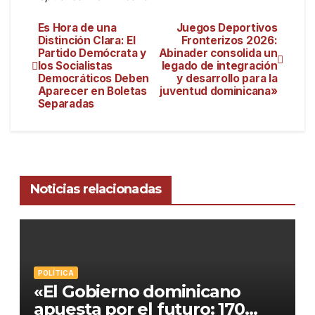
Es Hora de una
Juegos Deportivos
Distinción Clara: El
Fronterizos 2026:
Partido Demócrata y
Abinader consolida un
los Socialistas
legado de integración
Democráticos Deben
y desarrollo para la
Aparecer en Boletas
juventud dominicana»
Separadas
Noticias relacionadas
POLÍTICA
«El Gobierno dominicano
apuesta por el futuro: 170