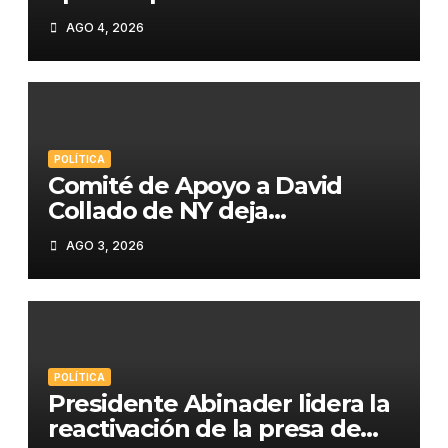
estudiantes premiados en
AGO 4, 2026
STEM»
POLÍTICA
Comité de Apoyo a David
Collado de NY deja
constituida su estructura en
AGO 3, 2026
la Región del Bronx
POLÍTICA
Presidente Abinader lidera la
reactivación de la presa de