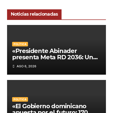
Noticias relacionadas
POLÍTICA
«Presidente Abinader
presenta Meta RD 2036: Un
plan histórico para el
AGO 6, 2026
desarrollo de República
Dominicana»
POLÍTICA
«El Gobierno dominicano
apuesta por el futuro: 170