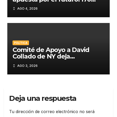
estudiantes premiados en
AGO 4, 2026
STEM»
POLÍTICA
Comité de Apoyo a David
Collado de NY deja
constituida su estructura en
AGO 3, 2026
la Región del Bronx
Deja una respuesta
Tu dirección de correo electrónico no será