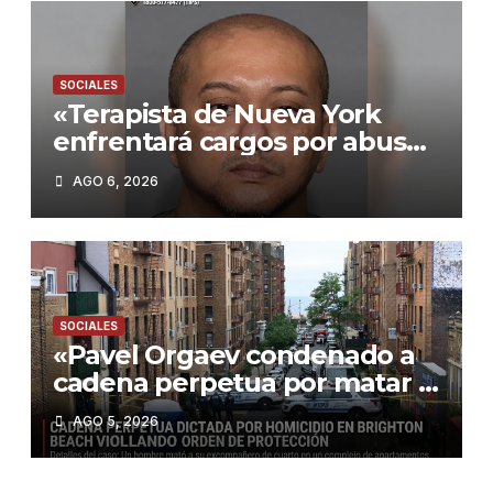
SOCIALES
«Terapista de Nueva York
enfrentará cargos por abuso
sexual a menor: Autoridades
AGO 6, 2026
investigan posibles casos
adicionales»
SOCIALES
«Pavel Orgaev condenado a
cadena perpetua por matar a
su ex roommate en Brooklyn:
AGO 5, 2026
Un caso que refleja la
violencia en NYC»