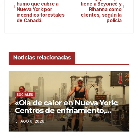
humo que cubre a
tiene a Beyoncé y
Nueva York por
Rihanna como
incendios forestales
clientes, según la
de Canadá.
policía
Noticias relacionadas
SOCIALES
«Ola de calor en Nueva York:
Centros de enfriamiento,
tormentas severas y cómo
AGO 6, 2026
protegerse»