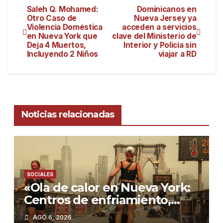
Saleh Q. Mohamed:
Dominicanos en
Otro Caso de
Nueva Jersey ya
Violencia Doméstica
acceden a servicios
en Nueva York que
clave del Ministerio de
Deja 4 Muertos,
Interior y Policía sin
Incluyendo 2 Niños
viajar a RD
Noticias relacionadas
SOCIALES
«Ola de calor en Nueva York:
Centros de enfriamiento,
tormentas severas y cómo
AGO 6, 2026