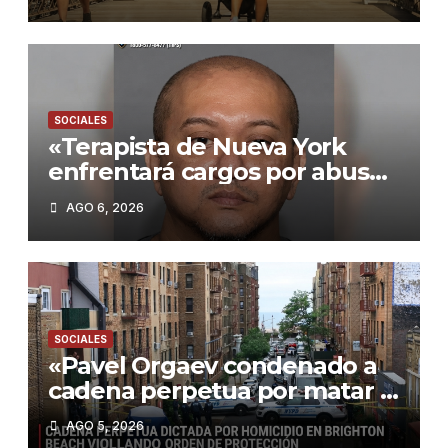
protegerse»
SOCIALES
«Terapista de Nueva York
enfrentará cargos por abuso
sexual a menor: Autoridades
AGO 6, 2026
investigan posibles casos
adicionales»
SOCIALES
«Pavel Orgaev condenado a
cadena perpetua por matar a
su ex roommate en Brooklyn:
AGO 5, 2026
Un caso que refleja la