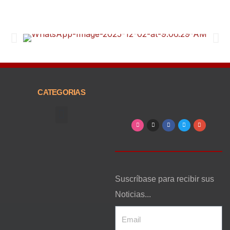
CATEGORIAS
Arte, Entretenimiento y Cultura
Suscríbase para recibir sus
Noticias...