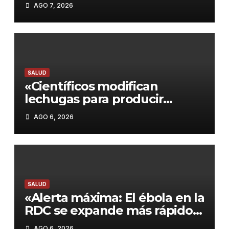
AGO 7, 2026
bienestar
SALUD
«Científicos modifican
lechugas para producir
proteína de carne: Un paso
AGO 6, 2026
hacia alimentos más
sostenibles»
SALUD
«Alerta máxima: El ébola en la
RDC se expande más rápido
que la respuesta, según la
AGO 6, 2026