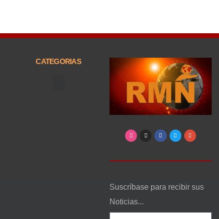
CATEGORIAS
Arte, Entretenimiento y Cultura
Suscríbase para recibir sus
Noticias...