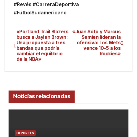
#Revés #CarreraDeportiva
#FútbolSudamericano
«Portland Trail Blazers
«Juan Soto y Marcus
busca a Jaylen Brown:
Semien lideran la
Una propuesta a tres
ofensiva: Los Mets
bandas que podría
vence 10-5 a los
cambiar el equilibrio
Rockies»
de la NBA»
Noticias relacionadas
DEPORTES