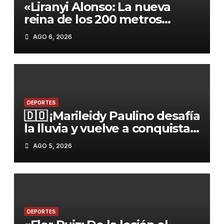
«Liranyi Alonso: La nueva
reina de los 200 metros
planos y el orgullo de
AGO 6, 2026
República Dominicana»
DEPORTES
🇩🇴 ¡Marileidy Paulino desafía
la lluvia y vuelve a conquistar
el oro!
AGO 5, 2026
DEPORTES