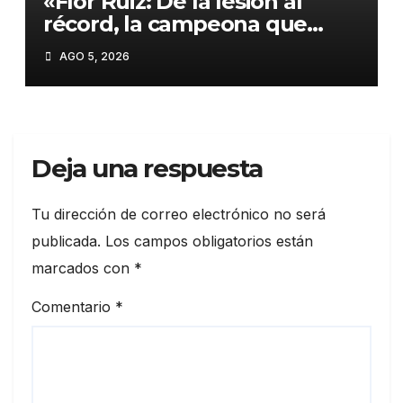
«Flor Ruiz: De la lesión al
récord, la campeona que
inspiró a Colombia en Santo
AGO 5, 2026
Domingo 2026»
Deja una respuesta
Tu dirección de correo electrónico no será
publicada.
Los campos obligatorios están
marcados con
*
Comentario
*