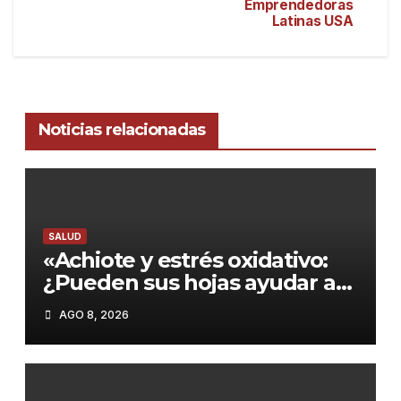
Emprendedoras
Latinas USA
Noticias relacionadas
SALUD
«Achiote y estrés oxidativo:
¿Pueden sus hojas ayudar a
combatir el envejecimiento?»
AGO 8, 2026