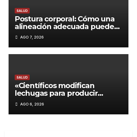
SALUD
Postura corporal: Cómo una
alineación adecuada puede
transformar tu salud y
AGO 7, 2026
bienestar
SALUD
«Científicos modifican
lechugas para producir
proteína de carne: Un paso
AGO 6, 2026
hacia alimentos más
sostenibles»