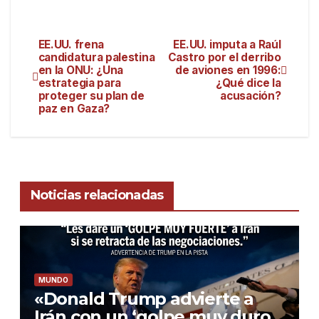
EE.UU. frena
EE.UU. imputa a Raúl
candidatura palestina
Castro por el derribo
en la ONU: ¿Una
de aviones en 1996:
estrategia para
¿Qué dice la
proteger su plan de
acusación?
paz en Gaza?
Noticias relacionadas
MUNDO
«Donald Trump advierte a
Irán con un ‘golpe muy duro’