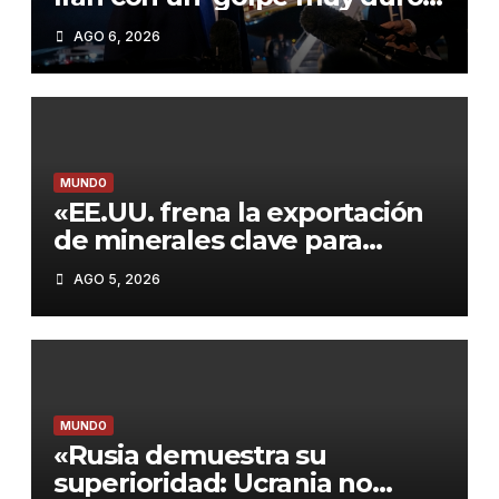
si incumple las negociaciones
AGO 6, 2026
nucleares»
MUNDO
«EE.UU. frena la exportación
de minerales clave para
proteger su industria militar»
AGO 5, 2026
MUNDO
«Rusia demuestra su
superioridad: Ucrania no