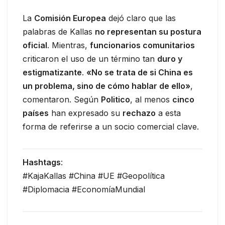
La
Comisión Europea
dejó claro que las
palabras de Kallas
no representan su postura
oficial
. Mientras,
funcionarios comunitarios
criticaron el uso de un término tan
duro y
estigmatizante
.
«No se trata de si China es
un problema, sino de cómo hablar de ello»
,
comentaron. Según
Politico
, al menos
cinco
países
han expresado su
rechazo
a esta
forma de referirse a un socio comercial clave.
Hashtags
:
#KajaKallas #China #UE #Geopolítica
#Diplomacia #EconomíaMundial