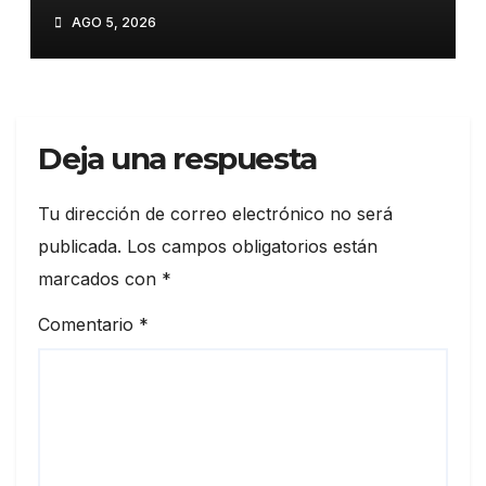
interceptó ningún misil en el
AGO 5, 2026
último ataque masivo»
Deja una respuesta
Tu dirección de correo electrónico no será
publicada.
Los campos obligatorios están
marcados con
*
Comentario
*