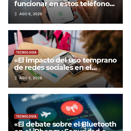
funcionar en estos teléfonos
desde el 15 de agosto de
AGO 6, 2026
2026: Guía para no quedarte
sin servicio»
TECNOLOGÍA
«El impacto del uso temprano
de redes sociales en el
rendimiento académico de
AGO 5, 2026
los adolescentes»
TECNOLOGÍA
«El debate sobre el Bluetooth