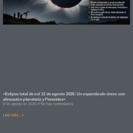
«Eclipse total de sol 12 de agosto 2026: Un espectáculo único con
alineación planetaria y Perseidas»
8 de agosto de 2026
No hay comentarios
Leer más... »