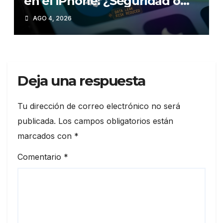
en el iPhone: ¿Seguridad o
comodidad?»
AGO 4, 2026
Deja una respuesta
Tu dirección de correo electrónico no será
publicada.
Los campos obligatorios están
marcados con
*
Comentario
*