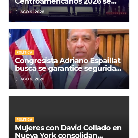
Centroamericanos 2026 se
apaga, pero su luz perdura en
AGO 9, 2026
el corazón de los
participantes»
POLÍTICA
Congresista Adriano Espaillat
busca se garantice seguridad
ciudadana en Desfile
AGO 9, 2026
Dominicano de Nueva York
POLÍTICA
Mujeres con David Collado en
Nueva York consolidan