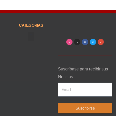
CATEGORIAS
Arte, Entretenimiento y Cultura
Suscríbase para recibir sus
Noticias...
Suscribirse