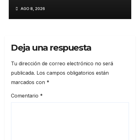
respaldo político en
AGO 8, 2026
encuentro en El Bronx
Deja una respuesta
Tu dirección de correo electrónico no será
publicada.
Los campos obligatorios están
marcados con
*
Comentario
*