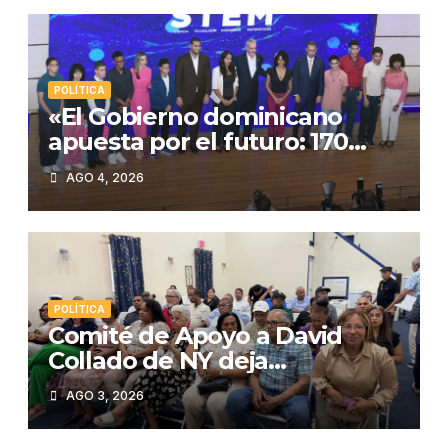
POLÍTICA
«El Gobierno dominicano
apuesta por el futuro: 170
estudiantes premiados en
AGO 4, 2026
STEM»
POLÍTICA
Comité de Apoyo a David
Collado de NY deja
constituida su estructura en
AGO 3, 2026
la Región del Bronx