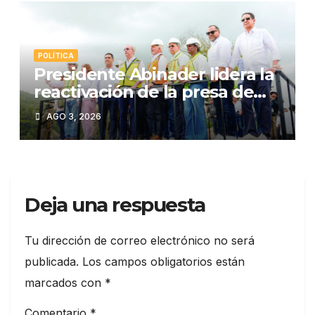
POLÍTICA
Presidente Abinader lidera la
reactivación de la presa de
Guaigüí: Un proyecto
AGO 3, 2026
estratégico para el Cibao y el
país
Deja una respuesta
Tu dirección de correo electrónico no será
publicada.
Los campos obligatorios están
marcados con
*
Comentario
*