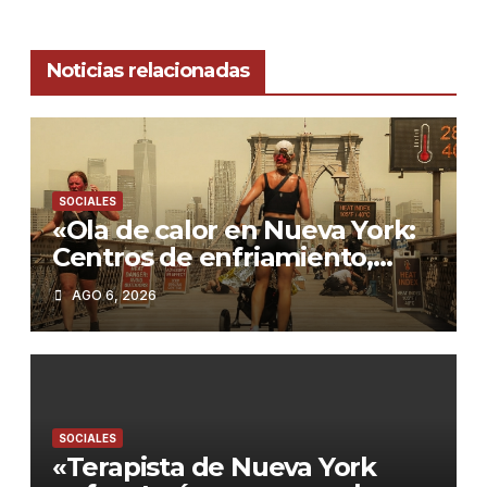
Noticias relacionadas
SOCIALES
«Ola de calor en Nueva York:
Centros de enfriamiento,
tormentas severas y cómo
AGO 6, 2026
protegerse»
SOCIALES
«Terapista de Nueva York