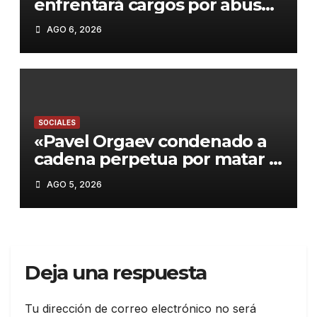
enfrentará cargos por abuso
sexual a menor: Autoridades
AGO 6, 2026
investigan posibles casos
adicionales»
SOCIALES
«Pavel Orgaev condenado a
cadena perpetua por matar a
su ex roommate en Brooklyn:
AGO 5, 2026
Un caso que refleja la
violencia en NYC»
Deja una respuesta
Tu dirección de correo electrónico no será