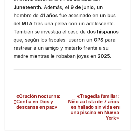
Juneteenth
. Además, el
9 de junio
, un
hombre de
41 años
fue asesinado en un bus
del
MTA
tras una pelea con un adolescente.
También se investiga el caso de
dos hispanos
que, según los fiscales, usaron un
GPS
para
rastrear a un amigo y matarlo frente a su
madre mientras le robaban joyas en
2025
.
«Oración nocturna:
«Tragedia familiar:
Confía en Dios y
Niño autista de 7 años
descansa en paz»
es hallado sin vida en
una piscina en Nueva
York»