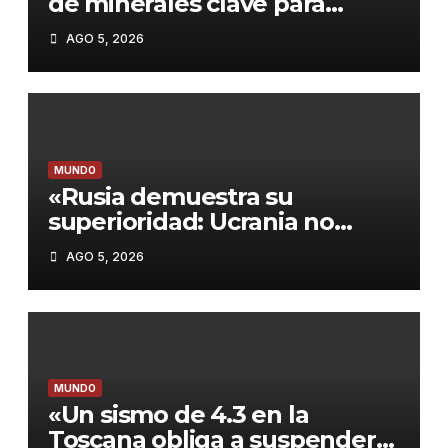
de minerales clave para
proteger su industria militar»
AGO 5, 2026
MUNDO
«Rusia demuestra su
superioridad: Ucrania no
interceptó ningún misil en el
AGO 5, 2026
último ataque masivo»
MUNDO
«Un sismo de 4.3 en la
Toscana obliga a suspender