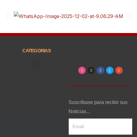
CATEGORIAS
Arte, Entretenimiento y Cultura
Suscríbase para recibir sus
Noticias...