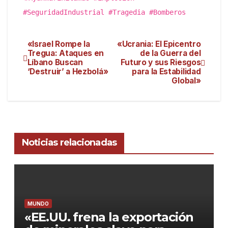
#SeguridadIndustrial #Tragedia #Bomberos
«Israel Rompe la
«Ucrania: El Epicentro
Tregua: Ataques en
de la Guerra del
Líbano Buscan
Futuro y sus Riesgos
‘Destruir’ a Hezbolá»
para la Estabilidad
Global»
Noticias relacionadas
MUNDO
«EE.UU. frena la exportación