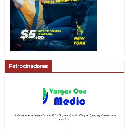
Patrocinadores
Ya tienes la edad de jubilación (62-65), para ti, tu familia y amigos, aquí tenemos la
solución…