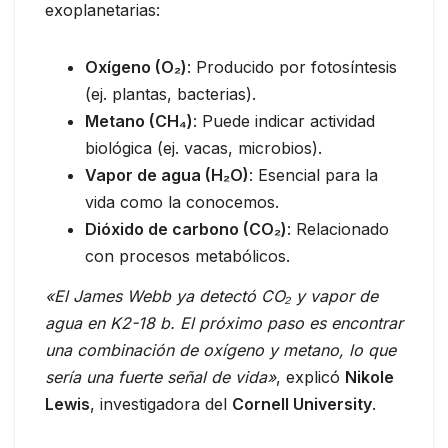
exoplanetarias:
Oxígeno (O₂)
: Producido por fotosíntesis
(ej. plantas, bacterias).
Metano (CH₄)
: Puede indicar actividad
biológica (ej. vacas, microbios).
Vapor de agua (H₂O)
: Esencial para la
vida como la conocemos.
Dióxido de carbono (CO₂)
: Relacionado
con procesos metabólicos.
«El James Webb ya detectó CO₂ y vapor de
agua en K2-18 b. El próximo paso es encontrar
una combinación de oxígeno y metano, lo que
sería una fuerte señal de vida»
, explicó
Nikole
Lewis
, investigadora del
Cornell University
.