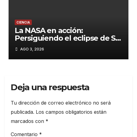
CIENCIA
La NASA en acción:
Persiguiendo el eclipse de Sol
desde el cielo para desvelar
AGO 3, 2026
los secretos de la corona
Deja una respuesta
Tu dirección de correo electrónico no será
publicada.
Los campos obligatorios están
marcados con
*
Comentario
*