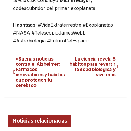
universo»
, concluyó
Michel Mayor
,
codescubridor del primer exoplaneta.
Hashtags:
#VidaExtraterrestre #Exoplanetas
#NASA #TelescopioJamesWebb
#Astrobiología #FuturoDelEspacio
«Buenas noticias
La ciencia revela 5
contra el Alzheimer:
hábitos para revertir
Fármacos
la edad biológica y
innovadores y hábitos
vivir más
que protegen tu
cerebro»
Noticias relacionadas