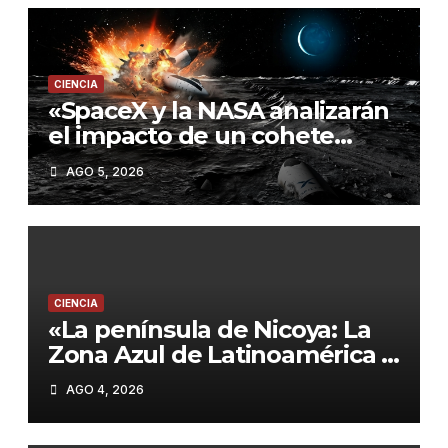
CIENCIA
«SpaceX y la NASA analizarán
el impacto de un cohete
contra la Luna este
AGO 5, 2026
miércoles»
CIENCIA
«La península de Nicoya: La
Zona Azul de Latinoamérica y
sus claves para una vida
AGO 4, 2026
larga»