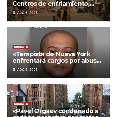
Centros de enfriamiento,
tormentas severas y cómo
AGO 6, 2026
protegerse»
SOCIALES
«Terapista de Nueva York
enfrentará cargos por abuso
sexual a menor: Autoridades
AGO 6, 2026
investigan posibles casos
adicionales»
SOCIALES
«Pavel Orgaev condenado a