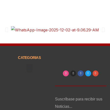
CATEGORIAS
Arte, Entretenimiento y Cultura
Suscríbase para recibir sus
Noticias...