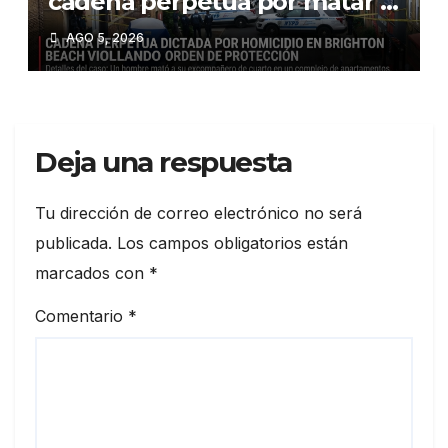
cadena perpetua por matar a
su ex roommate en Brooklyn:
AGO 5, 2026
Un caso que refleja la
violencia en NYC»
Deja una respuesta
Tu dirección de correo electrónico no será
publicada.
Los campos obligatorios están
marcados con
*
Comentario
*