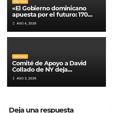
POLÍTICA
«El Gobierno dominicano
apuesta por el futuro: 170
estudiantes premiados en
AGO 4, 2026
STEM»
POLÍTICA
Comité de Apoyo a David
Collado de NY deja
constituida su estructura en
AGO 3, 2026
la Región del Bronx
Deja una respuesta