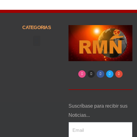
CATEGORIAS
Arte, Entretenimiento y Cultura
Suscríbase para recibir sus
Noticias...