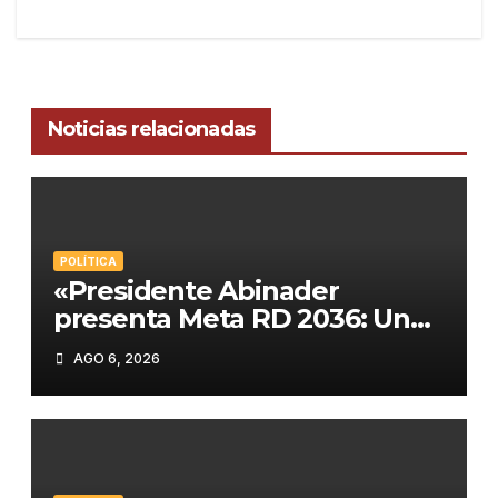
Noticias relacionadas
POLÍTICA
«Presidente Abinader
presenta Meta RD 2036: Un
plan histórico para el
AGO 6, 2026
desarrollo de República
Dominicana»