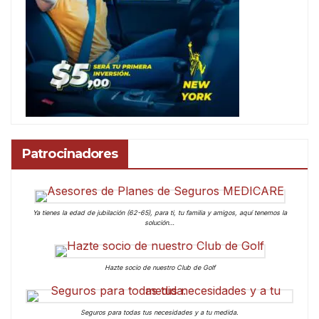
Patrocinadores
Ya tienes la edad de jubilación (62-65), para ti, tu familia y amigos, aquí tenemos la
solución…
Hazte socio de nuestro Club de Golf
Seguros para todas tus necesidades y a tu medida.