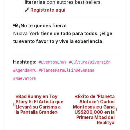
literarias
con autores best-sellers.
🔗
Regístrate aquí
📢 ¡No te quedes fuera!
Nueva York
tiene de todo para todos
.
¡Elige
tu evento favorito y vive la experiencia!
Hashtags:
#EventosEnNY #CulturaYDiversión
#AgendaNYC #PlanesParaElFinDeSemana
#NuevaYork
«Bad Bunny en Toy
«Éxito de ‘Planeta
Story 5: El Artista que
Alofoke’: Carlos
Llevará su Carisma a
Montesquieu Gana
la Pantalla Grande»
US$200,000 en la
Primera Mitad del
Reality»