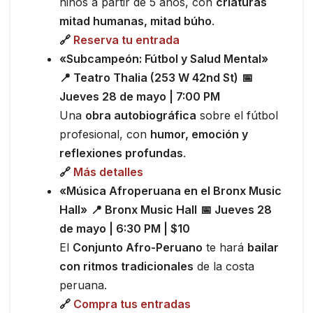
niños a partir de 5 años, con
criaturas
mitad humanas, mitad búho
.
🔗
Reserva tu entrada
«Subcampeón: Fútbol y Salud Mental»
📍 Teatro Thalia (253 W 42nd St)
📅
Jueves 28 de mayo | 7:00 PM
Una
obra autobiográfica
sobre el fútbol
profesional, con
humor, emoción y
reflexiones profundas
.
🔗
Más detalles
«Música Afroperuana en el Bronx Music
Hall»
📍 Bronx Music Hall
📅 Jueves 28
de mayo | 6:30 PM | $10
El
Conjunto Afro-Peruano
te hará
bailar
con ritmos tradicionales
de la costa
peruana.
🔗
Compra tus entradas