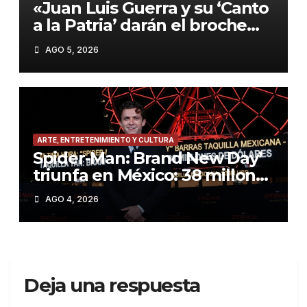
«Juan Luis Guerra y su ‘Canto
a la Patria’ darán el broche
final a los Juegos
AGO 5, 2026
Centroamericanos 2026»
ARTE, ENTRETENIMIENTO Y CULTURA
Spider-Man: Brand New Day’
triunfa en México: 38 millones
de dólares y más de 8
AGO 4, 2026
millones de espectadores
Deja una respuesta