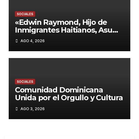
SOCIALES
«Edwin Raymond, Hijo de
Inmigrantes Haitianos, Asume
como Sheriff de Nueva York:
AGO 4, 2026
Mamdani Apuesta por la
Reforma»
SOCIALES
Comunidad Dominicana
Unida por el Orgullo y Cultura
AGO 3, 2026