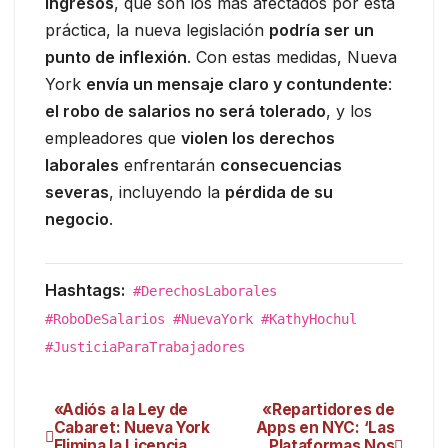
ingresos
, que son los más afectados por esta
práctica, la nueva legislación
podría ser un
punto de inflexión
. Con estas medidas, Nueva
York
envía un mensaje claro y contundente
:
el robo de salarios no será tolerado
, y los
empleadores que
violen los derechos
laborales
enfrentarán
consecuencias
severas
, incluyendo la
pérdida de su
negocio
.
Hashtags:
#DerechosLaborales
#RoboDeSalarios #NuevaYork #KathyHochul
#JusticiaParaTrabajadores
«Adiós a la Ley de
«Repartidores de
Cabaret: Nueva York
Apps en NYC: ‘Las
Elimina la Licencia
Plataformas Nos