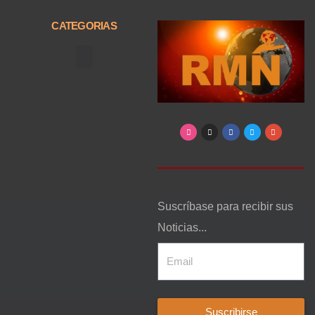
CATEGORIAS
Arte, Entretenimiento y Cultura
Suscríbase para recibir sus
Noticias...
Suscribirse