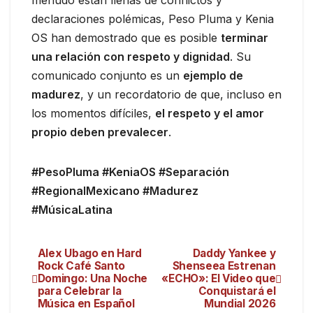
menudo están llenas de conflictos y
declaraciones polémicas, Peso Pluma y Kenia
OS han demostrado que es posible
terminar
una relación con respeto y dignidad
. Su
comunicado conjunto es un
ejemplo de
madurez
, y un recordatorio de que, incluso en
los momentos difíciles,
el respeto y el amor
propio deben prevalecer
.
#PesoPluma #KeniaOS #Separación
#RegionalMexicano #Madurez
#MúsicaLatina
Alex Ubago en Hard
Daddy Yankee y
Rock Café Santo
Shenseea Estrenan
Domingo: Una Noche
«ECHO»: El Video que
para Celebrar la
Conquistará el
Música en Español
Mundial 2026