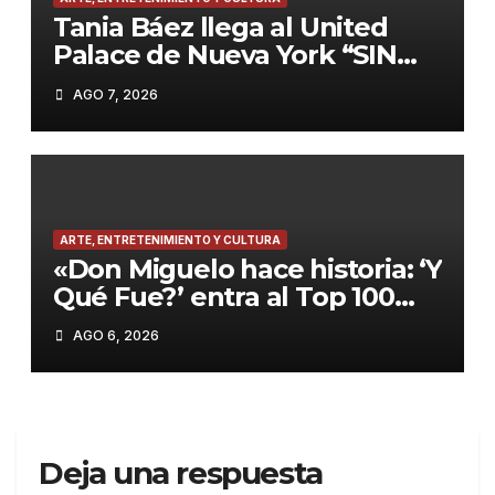
Tania Báez llega al United
Palace de Nueva York “SIN
PEDIR PERMISO”, el
AGO 7, 2026
fenómeno teatral
dominicano.
ARTE, ENTRETENIMIENTO Y CULTURA
«Don Miguelo hace historia: ‘Y
Qué Fue?’ entra al Top 100
Global de Billboard y marca
AGO 6, 2026
un antes y después en su
carrera»
Deja una respuesta