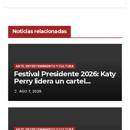
Noticias relacionadas
ARTE, ENTRETENIMIENTO Y CULTURA
Festival Presidente 2026: Katy
Perry lidera un cartel
espectacular en diciembre en
AGO 7, 2026
Santo Domingo
ARTE, ENTRETENIMIENTO Y CULTURA