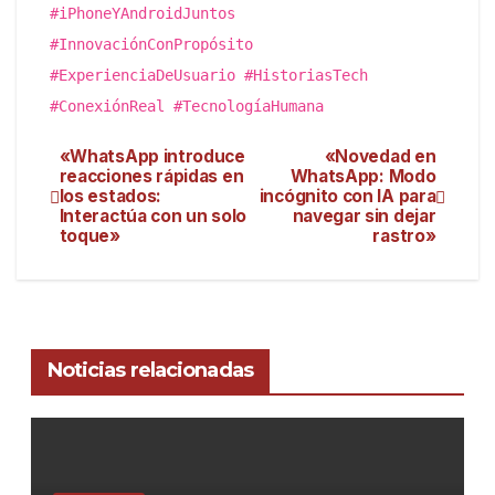
#iPhoneYAndroidJuntos
#InnovaciónConPropósito
#ExperienciaDeUsuario #HistoriasTech
#ConexiónReal #TecnologíaHumana
«WhatsApp introduce
«Novedad en
reacciones rápidas en
WhatsApp: Modo
los estados:
incógnito con IA para
Interactúa con un solo
navegar sin dejar
toque»
rastro»
Noticias relacionadas