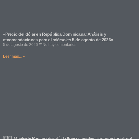
«Precio del dólar en República Dominicana: Análisis y
recomendaciones para el miércoles 5 de agosto de 2026»
5 de agosto de 2026
No hay comentarios
Leer más... »
🇩🇴 ¡Marileidy Paulino desafía la lluvia y vuelve a conquistar el oro!