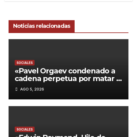
Noticias relacionadas
SOCIALES
«Pavel Orgaev condenado a
cadena perpetua por matar a
su ex roommate en Brooklyn:
AGO 5, 2026
Un caso que refleja la
violencia en NYC»
SOCIALES