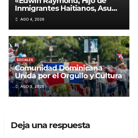
«Edwin Raymond, Hijo de
Inmigrantes Haitianos, Asume
como Sheriff de Nueva York:
AGO 4, 2026
Mamdani Apuesta por la
Reforma»
SOCIALES
Comunidad Dominicana
Unida por el Orgullo y Cultura
AGO 3, 2026
Deja una respuesta