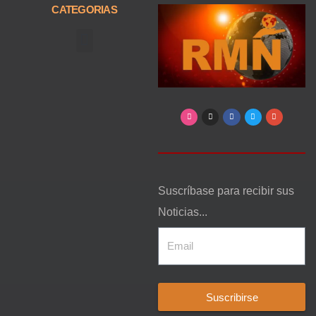
CATEGORIAS
Arte, Entretenimiento y Cultura
Suscríbase para recibir sus
Noticias...
Suscribirse