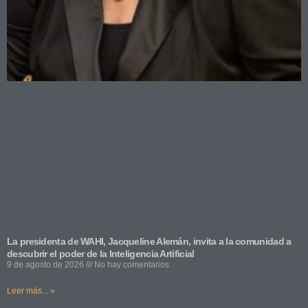
La presidenta de WAHI, Jacqueline Alemán, invita a la comunidad a
descubrir el poder de la Inteligencia Artificial
9 de agosto de 2026
No hay comentarios
Leer más... »