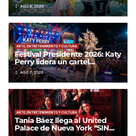
2026 con ‘Dai Dai’ y los Ghetto
AGO 8, 2026
Kids en la final»
ARTE, ENTRETENIMIENTO Y CULTURA
Festival Presidente 2026: Katy
Perry lidera un cartel
espectacular en diciembre en
AGO 7, 2026
Santo Domingo
ARTE, ENTRETENIMIENTO Y CULTURA
Tania Báez llega al United
Palace de Nueva York “SIN
PEDIR PERMISO”, el