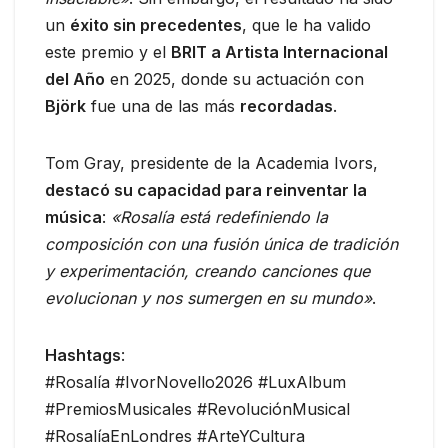
un
éxito sin precedentes
, que le ha valido
este premio y el
BRIT a Artista Internacional
del Año
en 2025, donde su actuación con
Björk
fue una de las más
recordadas
.
Tom Gray, presidente de la Academia Ivors,
destacó su capacidad para reinventar la
música
:
«Rosalía está redefiniendo la
composición con una fusión única de tradición
y experimentación, creando canciones que
evolucionan y nos sumergen en su mundo»
.
Hashtags
:
#Rosalía #IvorNovello2026 #LuxAlbum
#PremiosMusicales #RevoluciónMusical
#RosalíaEnLondres #ArteYCultura