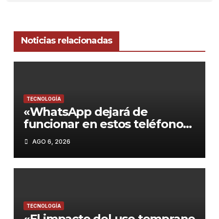
Noticias relacionadas
TECNOLOGÍA
«WhatsApp dejará de
funcionar en estos teléfonos
desde el 15 de agosto de
AGO 6, 2026
2026: Guía para no quedarte
sin servicio»
TECNOLOGÍA
«El impacto del uso temprano