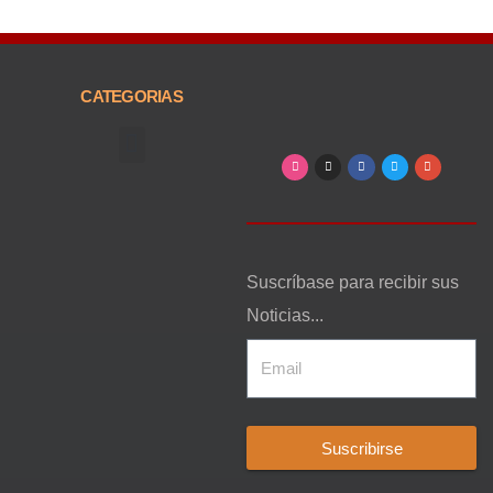
CATEGORIAS
Arte, Entretenimiento y Cultura
Suscríbase para recibir sus
Noticias...
Suscribirse