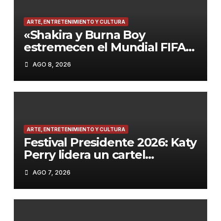
ARTE, ENTRETENIMIENTO Y CULTURA
«Shakira y Burna Boy
estremecen el Mundial FIFA
2026 con ‘Dai Dai’ y los Ghetto
AGO 8, 2026
Kids en la final»
ARTE, ENTRETENIMIENTO Y CULTURA
Festival Presidente 2026: Katy
Perry lidera un cartel
espectacular en diciembre en
AGO 7, 2026
Santo Domingo