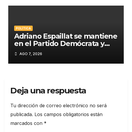
POLÍTICA
Adriano Espaillat se mantiene
en el Partido Demócrata y
apunta a «salvarlo» tras su
AGO 7, 2026
derrota electoral
Deja una respuesta
Tu dirección de correo electrónico no será
publicada.
Los campos obligatorios están
marcados con
*