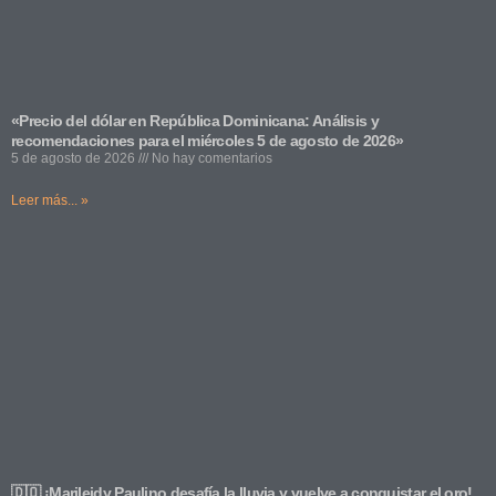
«Precio del dólar en República Dominicana: Análisis y
recomendaciones para el miércoles 5 de agosto de 2026»
5 de agosto de 2026
No hay comentarios
Leer más... »
🇩🇴 ¡Marileidy Paulino desafía la lluvia y vuelve a conquistar el oro!