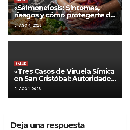
SALUD
«Salmonelosis: Síntomas,
riesgos y cómo protegerte de
esta infección»
AGO 4, 2026
SALUD
«Tres Casos de Viruela Símica
en San Cristóbal: Autoridades
Aseguran que la Situación
AGO 1, 2026
Está Bajo Control»
Deja una respuesta