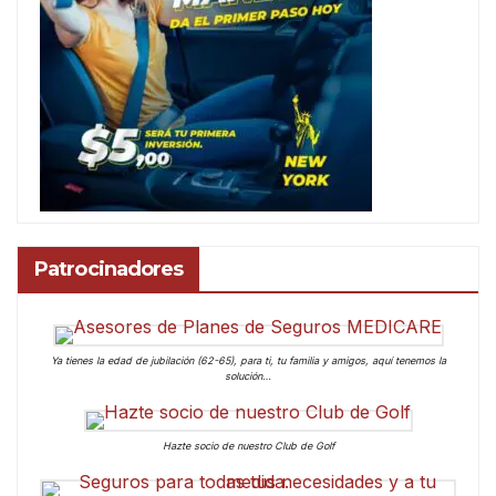
Patrocinadores
Ya tienes la edad de jubilación (62-65), para ti, tu familia y amigos, aquí tenemos la
solución…
Hazte socio de nuestro Club de Golf