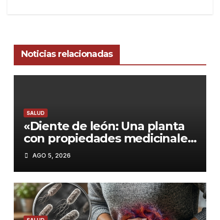
Noticias relacionadas
SALUD
«Diente de león: Una planta
con propiedades medicinales
para el hígado, los riñones y
AGO 5, 2026
más»