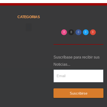
CATEGORIAS
Arte, Entretenimiento y Cultura
Suscríbase para recibir sus
Noticias...
Suscribirse