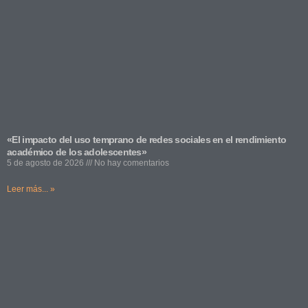
«El impacto del uso temprano de redes sociales en el rendimiento
académico de los adolescentes»
5 de agosto de 2026
No hay comentarios
Leer más... »