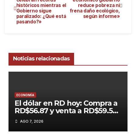
históricos mientras el
reduce pobreza ni
Gobierno sigue
frena daño ecológico,
paralizado: ¿Qué está
según informe»
pasando?»
Noticias relacionadas
ECONOMÍA
El dólar en RD hoy: Compra a
RD$56.87 y venta a RD$59.57,
con el peso dominicano en su
AGO 7, 2026
mejor momento del año