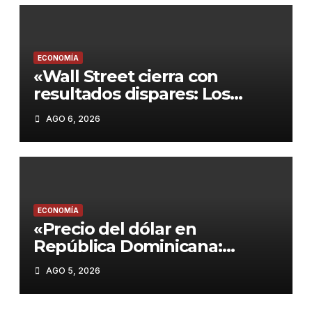
ECONOMÍA
«Wall Street cierra con
resultados dispares: Los
mercados esperan un
AGO 6, 2026
acuerdo entre EE.UU. e Irán y
el Dow Jones marca un
nuevo récord»
ECONOMÍA
«Precio del dólar en
República Dominicana:
Análisis y recomendaciones
AGO 5, 2026
para el miércoles 5 de agosto
de 2026»