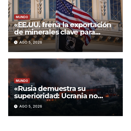
MUNDO
«EE.UU. frena la exportación
de minerales clave para
proteger su industria militar»
AGO 5, 2026
MUNDO
«Rusia demuestra su
superioridad: Ucrania no
interceptó ningún misil en el
AGO 5, 2026
último ataque masivo»