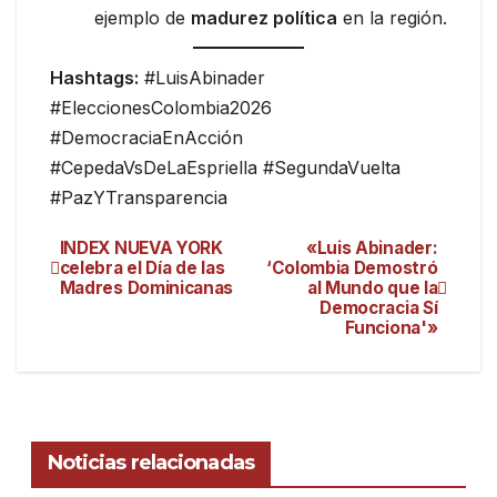
ejemplo de
madurez política
en la región.
Hashtags:
#LuisAbinader
#EleccionesColombia2026
#DemocraciaEnAcción
#CepedaVsDeLaEspriella #SegundaVuelta
#PazYTransparencia
INDEX NUEVA YORK
«Luis Abinader:
celebra el Día de las
‘Colombia Demostró
Madres Dominicanas
al Mundo que la
Democracia Sí
Funciona'»
Noticias relacionadas