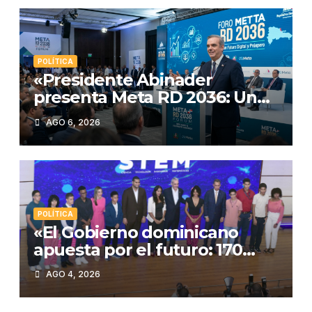
POLÍTICA
«Presidente Abinader
presenta Meta RD 2036: Un
plan histórico para el
AGO 6, 2026
desarrollo de República
Dominicana»
POLÍTICA
«El Gobierno dominicano
apuesta por el futuro: 170
estudiantes premiados en
AGO 4, 2026
STEM»