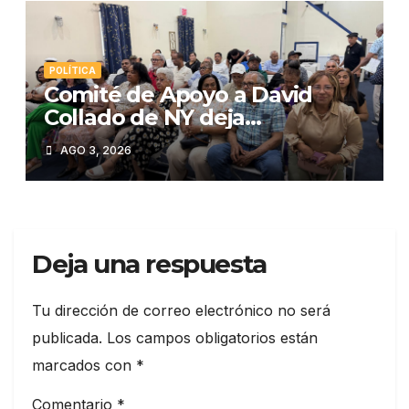
POLÍTICA
Comité de Apoyo a David
Collado de NY deja
constituida su estructura en
AGO 3, 2026
la Región del Bronx
Deja una respuesta
Tu dirección de correo electrónico no será
publicada.
Los campos obligatorios están
marcados con
*
Comentario
*