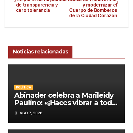
de transparencia y
y modernizar el
cero tolerancia
Cuerpo de Bomberos
de la Ciudad Corazón
Noticias relacionadas
POLÍTICA
Abinader celebra a Marileidy
Paulino: «¡Haces vibrar a toda
República Dominicana!»
AGO 7, 2026