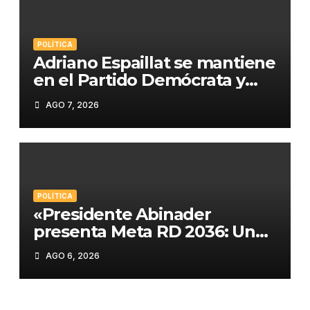
POLÍTICA
Adriano Espaillat se mantiene
en el Partido Demócrata y
apunta a «salvarlo» tras su
AGO 7, 2026
derrota electoral
POLÍTICA
«Presidente Abinader
presenta Meta RD 2036: Un
plan histórico para el
AGO 6, 2026
desarrollo de República
Dominicana»