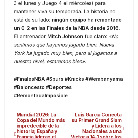
3 el lunes y Juego 4 el miércoles) para
mantener viva su temporada. La historia no
está de su lado:
ningún equipo ha remontado
un 0-2 en las Finales de la NBA desde 2016
.
El entrenador
Mitch Johnson
fue claro:
«No
sentimos que hayamos jugado bien. Nueva
York ha jugado muy bien, pero si jugamos a
nuestro nivel, estaremos bien»
.
#FinalesNBA #Spurs #Knicks #Wembanyama
#Baloncesto #Deportes
#RemontadaImposible
Mundial 2026: La
Luis García Conecta
Copa del Mundo más
su Primer Grand Slam
impredecible de la
y Lidera a los
historia; España y
Nacionales a una
Francia lideran el
Victoria 14-1 sobre los