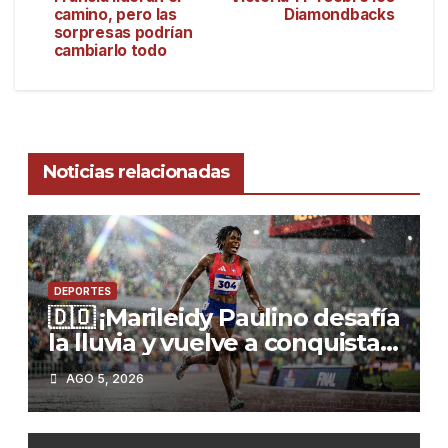
camino, pero las
Diamondbacks
sorpresas podrían
cambiarlo todo
Noticias relacionadas
DEPORTES
🇩🇴 ¡Marileidy Paulino desafía
la lluvia y vuelve a conquistar
el oro!
AGO 5, 2026