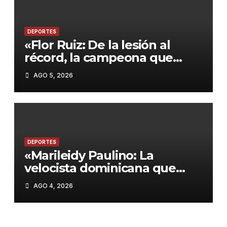
DEPORTES
«Flor Ruiz: De la lesión al
récord, la campeona que
inspiró a Colombia en Santo
AGO 5, 2026
Domingo 2026»
DEPORTES
«Marileidy Paulino: La
velocista dominicana que
enciende los Juegos
AGO 4, 2026
Centroamericanos 2026»