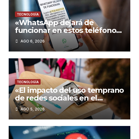
TECNOLOGÍA
«WhatsApp dejará de
funcionar en estos teléfonos
desde el 15 de agosto de
AGO 6, 2026
2026: Guía para no quedarte
sin servicio»
TECNOLOGÍA
«El impacto del uso temprano
de redes sociales en el
rendimiento académico de
AGO 5, 2026
los adolescentes»