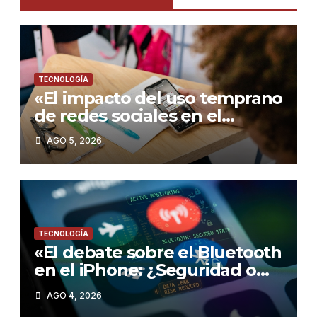
TECNOLOGÍA
«El impacto del uso temprano
de redes sociales en el
rendimiento académico de
AGO 5, 2026
los adolescentes»
TECNOLOGÍA
«El debate sobre el Bluetooth
en el iPhone: ¿Seguridad o
comodidad?»
AGO 4, 2026