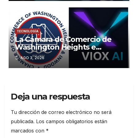
TECNOLOGÍA
La Cámara de Comercio de
Washington Heights e
Inwood y Viox.ai invitan al
AGO 3, 2026
público a descubrir el poder
de la Inteligencia Artificial
Deja una respuesta
Tu dirección de correo electrónico no será
publicada.
Los campos obligatorios están
marcados con
*