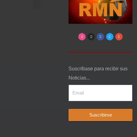
Arte, Entretenimiento y Cultura
Suscríbase para recibir sus
Noticias...
Suscribirse