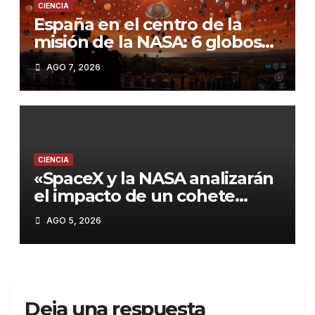
CIENCIA
España en el centro de la
misión de la NASA: 6 globos
científicos y un avión para
AGO 7, 2026
estudiar el eclipse del 12 de
agosto
CIENCIA
«SpaceX y la NASA analizarán
el impacto de un cohete
contra la Luna este
AGO 5, 2026
miércoles»
Deja una respuesta