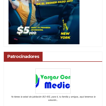
Patrocinadores
Ya tienes la edad de jubilación (62-65), para ti, tu familia y amigos, aquí tenemos la
solución…