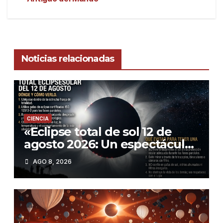
Noticias relacionadas
CIENCIA
«Eclipse total de sol 12 de
agosto 2026: Un espectáculo
único con alineación
AGO 8, 2026
planetaria y Perseidas»