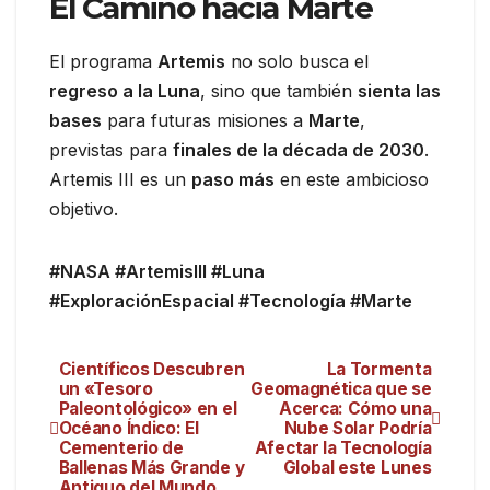
El Camino hacia Marte
El programa
Artemis
no solo busca el
regreso a la Luna
, sino que también
sienta las
bases
para futuras misiones a
Marte
,
previstas para
finales de la década de 2030
.
Artemis III es un
paso más
en este ambicioso
objetivo.
#NASA #ArtemisIII #Luna
#ExploraciónEspacial #Tecnología #Marte
Científicos Descubren
La Tormenta
un «Tesoro
Geomagnética que se
Paleontológico» en el
Acerca: Cómo una
Océano Índico: El
Nube Solar Podría
Cementerio de
Afectar la Tecnología
Ballenas Más Grande y
Global este Lunes
Antiguo del Mundo