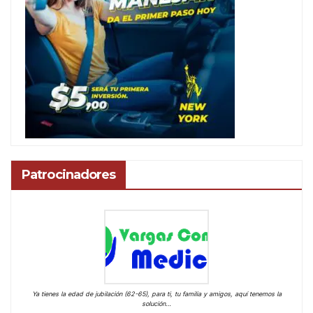
Patrocinadores
Ya tienes la edad de jubilación (62-65), para ti, tu familia y amigos, aquí tenemos la
solución…