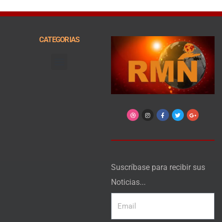
CATEGORIAS
Arte, Entretenimiento y Cultura
Suscríbase para recibir sus
Noticias...