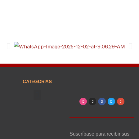
CATEGORIAS
Arte, Entretenimiento y Cultura
Suscríbase para recibir sus