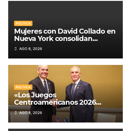
POLÍTICA
Mujeres con David Collado en
Nueva York consolidan
respaldo político en
AGO 8, 2026
encuentro en El Bronx
POLÍTICA
«Los Juegos
Centroamericanos 2026
marcan un antes y después:
AGO 8, 2026
Asfura pide asesoría a
Abinader para Honduras