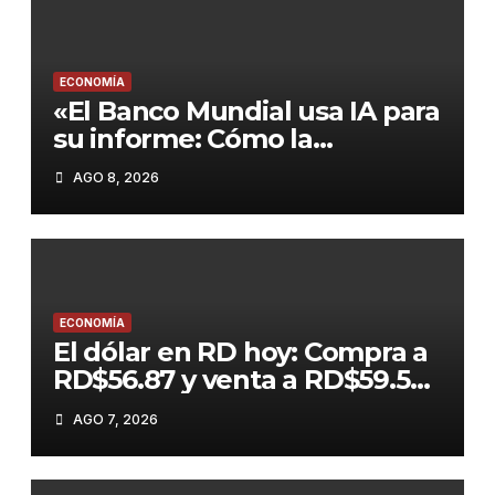
ECONOMÍA
«El Banco Mundial usa IA para
su informe: Cómo la
inteligencia artificial puede
AGO 8, 2026
ser clave para el desarrollo
global»
ECONOMÍA
El dólar en RD hoy: Compra a
RD$56.87 y venta a RD$59.57,
con el peso dominicano en su
AGO 7, 2026
mejor momento del año