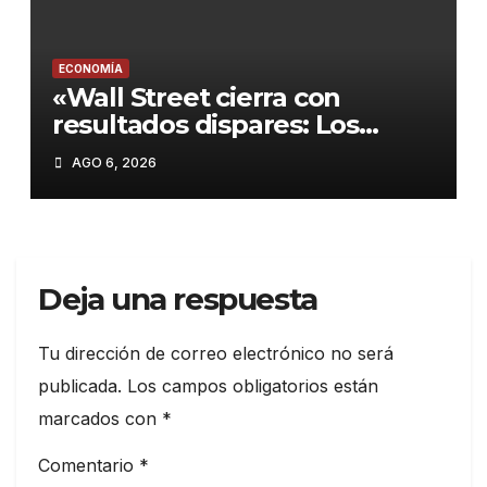
ECONOMÍA
«Wall Street cierra con
resultados dispares: Los
mercados esperan un
AGO 6, 2026
acuerdo entre EE.UU. e Irán y
el Dow Jones marca un
nuevo récord»
Deja una respuesta
Tu dirección de correo electrónico no será
publicada.
Los campos obligatorios están
marcados con
*
Comentario
*