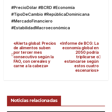
#PrecioDólar #BCRD #Economía
#TipoDeCambio #RepúblicaDominicana
#MercadoFinanciero
#EstabilidadMacroeconómica
«Alerta global: Precios
«Informe de BCG: La
de alimentos suben
economía global en
por tercer mes
2050 podría
consecutivo según la
triplicarse o
FAO, con cereales y
estancarse según
carne a la cabeza»
estos cuatro
escenarios»
Noticias relacionadas